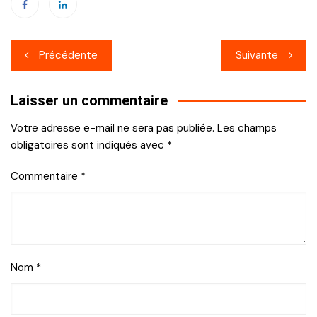
Navigation
Précédente
Suivante
de
Laisser un commentaire
l’article
Votre adresse e-mail ne sera pas publiée.
Les champs
obligatoires sont indiqués avec
*
Commentaire
*
Nom
*