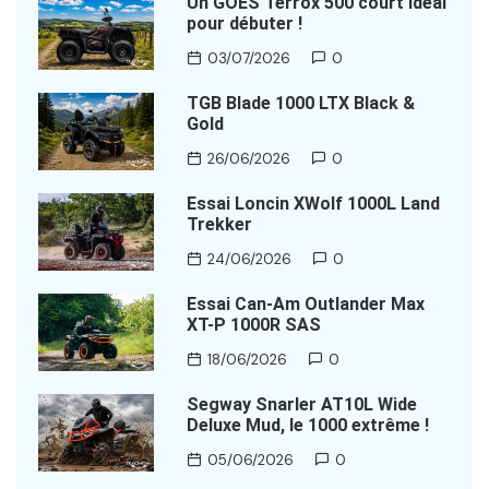
Un GOES Terrox 500 court idéal
pour débuter !
03/07/2026
0
TGB Blade 1000 LTX Black &
Gold
26/06/2026
0
Essai Loncin XWolf 1000L Land
Trekker
24/06/2026
0
Essai Can-Am Outlander Max
XT-P 1000R SAS
18/06/2026
0
Segway Snarler AT10L Wide
Deluxe Mud, le 1000 extrême !
05/06/2026
0