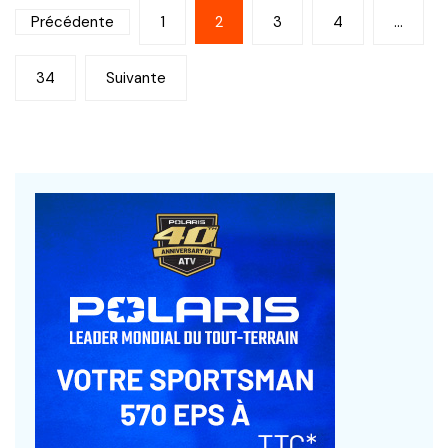
Navigation
Précédente
1
2
3
4
…
des
34
Suivante
articles